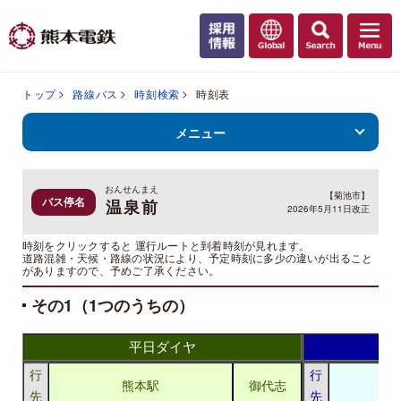
トップ
路線バス
時刻検索
時刻表
メニュー
おんせんまえ
【菊池市】
バス停名
温泉前
2026年5月11日改正
時刻をクリックすると 運行ルートと到着時刻が見れます。
道路混雑・天候・路線の状況により、予定時刻に多少の違いが出ること
がありますので、予めご了承ください。
その1（1つのうちの）
平日ダイヤ
行
行
熊本駅
御代志
先
先