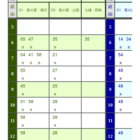
経
経
C1 富の原・堀川
C3 富の原・山室
七城・田島
C1 富の原・
由
由
5
5
05
47
35
35
14
34
6
6
蓮
蓮
蓮
蓮
蓮
04
41
58
21
54
7
7
蓮
蓮
蓮
蓮
蓮
55
27
48
8
8
蓮
蓮
蓮
45
25
48
9
9
蓮
蓮
蓮
01
58
28
48
10
10
蓮
蓮
蓮
蓮
58
28
11
11
蓮
蓮
58
28
48
12
12