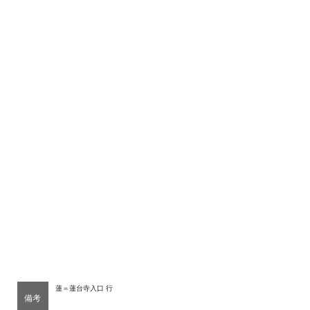
蓮＝蓮台寺入口 行
備考