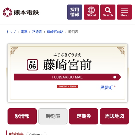
トップ
電車
路線図
藤崎宮前駅
時刻表
黒髪町
駅情報
時刻表
定期券
周辺地図
時刻表