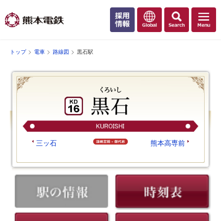
トップ
電車
路線図
黒石駅
三ッ石
熊本高専前