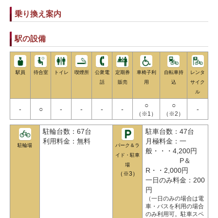
乗り換え案内
駅の設備
駅員
待合室
トイレ
喫煙所
公衆電
定期券
車椅子利
自転車持
レンタ
話
販売
用
込
サイク
ル
○
○
-
○
-
-
-
-
-
（※1）
（※2）
駐輪台数：67台
駐車台数：47台
利用料金：無料
月極料金：一
駐輪場
パーク＆ラ
般・・・4,200円
イド・駐車
P＆
場
R・・2,000円
（※3）
一日のみ料金：200
円
（一日のみの場合は電
車・バスを利用の場合
のみ利用可。駐車スペ