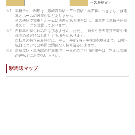
ースを指定）
※1
車椅子のご利用は、藤崎宮前駅・三ツ石駅・黒石駅につきましては電
車とホームの段差が殆どありません。
その他駅で電車とホームに段差がある場合には、電車内に車椅子用携
帯スロープを設置しております。
※2
自転車の持ち込み料は頂きません。ただし、雨天や雪天等荒天時や団
体等の多客時はお断りする場合があります。
自転車の持ち込み時間は、平日 午前9時～午後3時30分まで、日曜・
祝日については時間に関係なく持ち込み出来ます。
※3
新須屋駅・黒石駅の駐車場で、一日のみご利用の場合は、料金は電車
の運転士にお支払い下さい。
駅周辺マップ