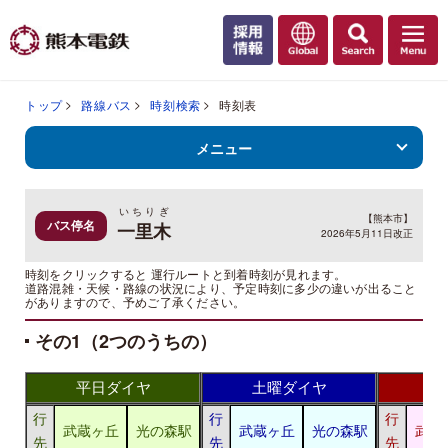
トップ
路線バス
時刻検索
時刻表
メニュー
いちりぎ
【熊本市】
バス停名
一里木
2026年5月11日改正
時刻をクリックすると 運行ルートと到着時刻が見れます。
道路混雑・天候・路線の状況により、予定時刻に多少の違いが出ること
がありますので、予めご了承ください。
その1（2つのうちの）
平日ダイヤ
土曜ダイヤ
日
行
行
行
武蔵ヶ丘
光の森駅
武蔵ヶ丘
光の森駅
武蔵
先
先
先