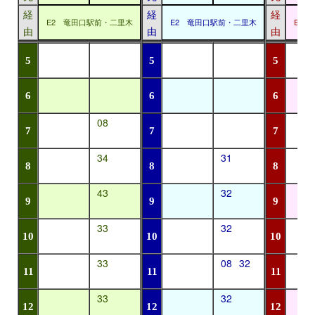
経
経
経
E2 竜田口駅前・二里木
E2 竜田口駅前・二里木
E2
由
由
由
5
5
5
6
6
6
08
7
7
7
34
31
8
8
8
43
32
9
9
9
33
32
10
10
10
33
08
32
11
11
11
33
32
12
12
12