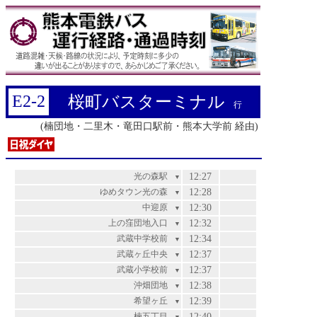
E2-2
桜町バスターミナル
行
(楠団地・二里木・竜田口駅前・熊本大学前 経由)
光の森駅
12:27
▼
ゆめタウン光の森
12:28
▼
中迎原
12:30
▼
上の窪団地入口
12:32
▼
武蔵中学校前
12:34
▼
武蔵ヶ丘中央
12:37
▼
武蔵小学校前
12:37
▼
沖畑団地
12:38
▼
希望ヶ丘
12:39
▼
楠五丁目
12:40