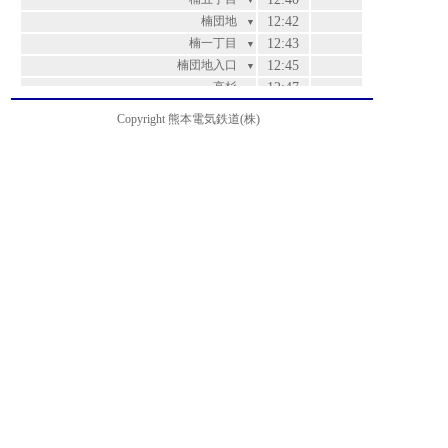
▼
楠団地
12:42
▼
楠一丁目
12:43
▼
楠団地入口
12:45
▼
高杉
12:47
▼
二里木
12:52
▼
Copyright 熊本電気鉄道(株)
龍田小学校前
12:53
▼
立田幼稚園前
12:53
運賃
▼
上立田
12:54
200
▼
三の宮
12:55
200
▼
竜田陳内
12:57
200
▼
緑ヶ丘入口
12:58
200
▼
竜田口駅前
12:58
220
▼
つつじヶ丘
12:59
220
▼
小磧橋
13:00
280
▼
上宇留毛
13:00
280
▼
黒髪六丁目
13:01
280
▼
一里木
13:01
280
▼
黒髪五丁目
13:02
310
▼
立田自然公園入口
13:02
310
▼
熊本大学前
13:03
360
▼