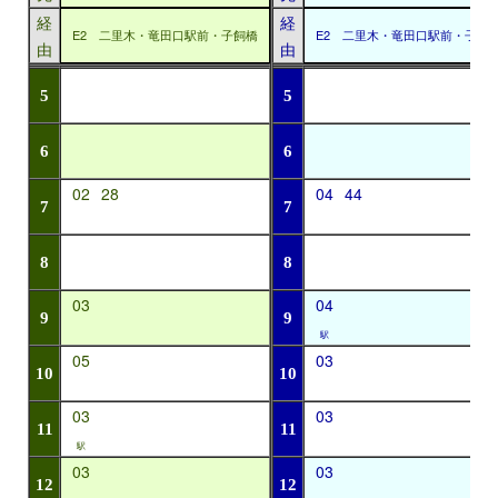
経
経
E2 二里木・竜田口駅前・子飼橋
E2 二里木・竜田口駅前・子飼
由
由
5
5
6
6
02
28
04
44
7
7
8
8
03
04
9
9
駅
05
03
10
10
03
03
11
11
駅
03
03
12
12