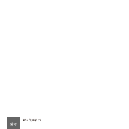
駅＝熊本駅 行
備考