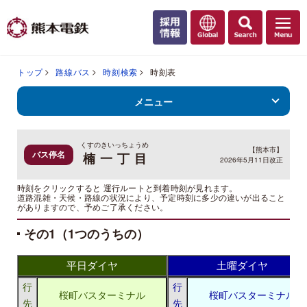
トップ
路線バス
時刻検索
時刻表
メニュー
くすのきいっちょうめ
【熊本市】
バス停名
楠一丁目
2026年5月11日改正
時刻をクリックすると 運行ルートと到着時刻が見れます。
道路混雑・天候・路線の状況により、予定時刻に多少の違いが出ること
がありますので、予めご了承ください。
その1（1つのうちの）
平日ダイヤ
土曜ダイヤ
行
行
桜町バスターミナル
桜町バスターミナル
先
先