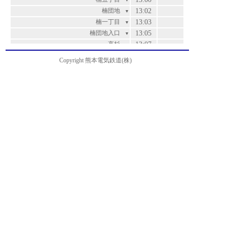
▼
楠団地
13:02
▼
楠一丁目
13:03
▼
楠団地入口
13:05
▼
高杉
13:07
▼
二里木
13:12
▼
Copyright 熊本電気鉄道(株)
龍田小学校前
13:12
▼
立田幼稚園前
13:13
運賃
▼
上立田
13:14
200
▼
三の宮
13:15
200
▼
竜田陳内
13:16
200
▼
緑ヶ丘入口
13:17
200
▼
竜田口駅前
13:18
220
▼
つつじヶ丘
13:18
220
▼
小磧橋
13:19
280
▼
上宇留毛
13:20
280
▼
黒髪六丁目
13:20
280
▼
一里木
13:21
280
▼
黒髪五丁目
13:22
310
▼
立田自然公園入口
13:23
310
▼
熊本大学前
13:24
360
▼