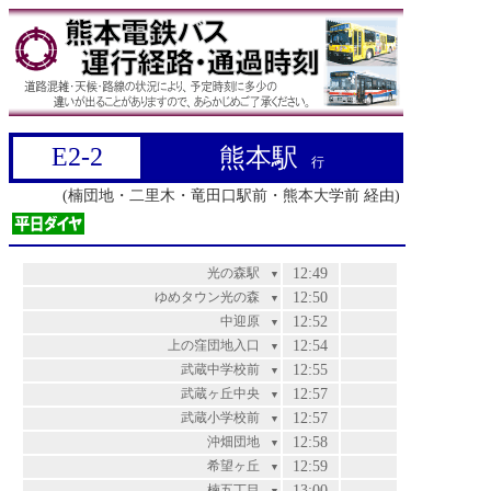
E2-2
熊本駅
行
(楠団地・二里木・竜田口駅前・熊本大学前 経由)
光の森駅
12:49
▼
ゆめタウン光の森
12:50
▼
中迎原
12:52
▼
上の窪団地入口
12:54
▼
武蔵中学校前
12:55
▼
武蔵ヶ丘中央
12:57
▼
武蔵小学校前
12:57
▼
沖畑団地
12:58
▼
希望ヶ丘
12:59
▼
楠五丁目
13:00