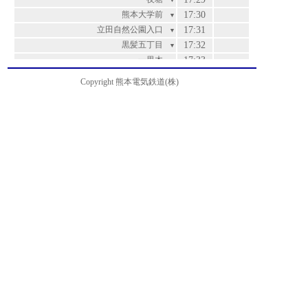
▼
熊本大学前
17:30
▼
立田自然公園入口
17:31
▼
黒髪五丁目
17:32
▼
一里木
17:33
▼
黒髪六丁目
17:33
▼
Copyright 熊本電気鉄道(株)
上宇留毛
17:34
▼
小磧橋
17:35
▼
つつじヶ丘
17:36
▼
竜田口駅前
17:37
▼
緑ヶ丘入口
17:39
▼
竜田陳内
17:40
▼
三の宮
17:42
▼
上立田
17:42
▼
立田幼稚園前
17:43
▼
龍田小学校前
17:44
▼
二里木
17:47
▼
高杉
17:48
▼
楠団地入口
17:50
▼
楠団地
17:52
▼
楠五丁目
17:53
▼