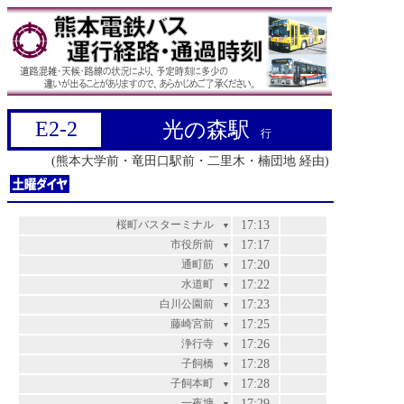
E2-2
光の森駅
行
(熊本大学前・竜田口駅前・二里木・楠団地 経由)
桜町バスターミナル
17:13
▼
市役所前
17:17
▼
通町筋
17:20
▼
水道町
17:22
▼
白川公園前
17:23
▼
藤崎宮前
17:25
▼
浄行寺
17:26
▼
子飼橋
17:28
▼
子飼本町
17:28
▼
一夜塘
17:29