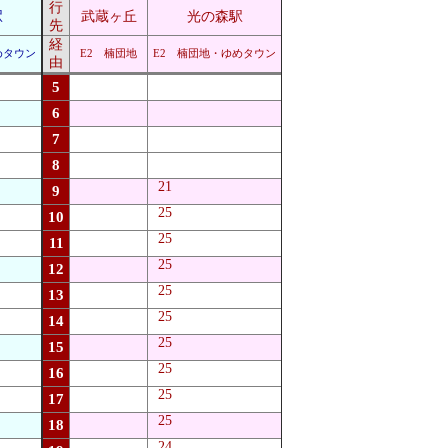
行
駅
武蔵ヶ丘
光の森駅
先
経
めタウン
E2 楠団地
E2 楠団地・ゆめタウン
由
5
6
7
8
21
9
25
10
25
11
25
12
25
13
25
14
25
15
25
16
25
17
25
18
24