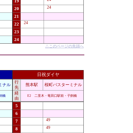
19
24
20
21
24
22
23
24
△
このページの先頭へ
日祝ダイヤ
行
ミナル
熊本駅
桜町バスターミナル
先
経
飼橋
E2 二里木・竜田口駅前・子飼橋
由
5
6
49
7
49
8