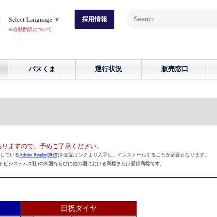
採用情報
Select Language
▼
※自動翻訳について
バスくま
運行状況
販売窓口
ありますので、予めご了承ください。
している
Adobe Reader(無償)
を左記リンクより入手し、インストールすることが必要となります。
ncorporated(アドビシステムズ社)の米国ならびに他の国における商標または登録商標です。
日祝ダイヤ