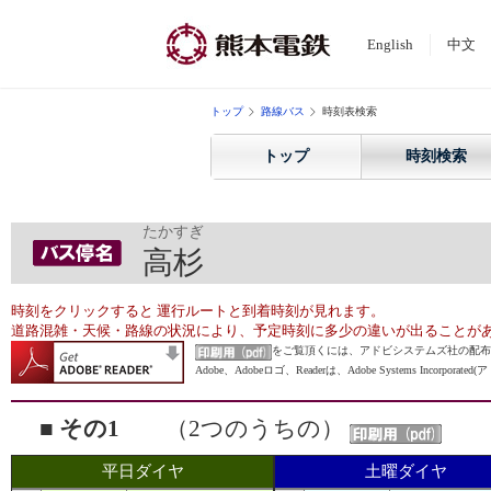
English
中文
トップ
路線バス
時刻表検索
トップ
時刻検索
たかすぎ
高杉
時刻をクリックすると 運行ルートと到着時刻が見れます。
道路混雑・天候・路線の状況により、予定時刻に多少の違いが出ることが
をご覧頂くには、アドビシステムズ社の配布
Adobe、Adobeロゴ、Readerは、Adobe Systems I
■ その1
（2つのうちの）
平日ダイヤ
土曜ダイヤ