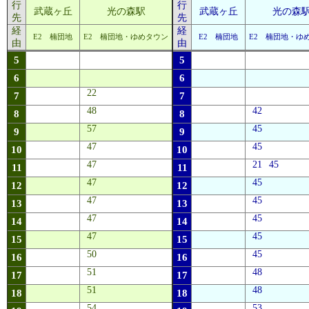
行
行
武蔵ヶ丘
光の森駅
武蔵ヶ丘
光の森
先
先
経
経
E2 楠団地
E2 楠団地・ゆめタウン
E2 楠団地
E2 楠団地・ゆ
由
由
5
5
6
6
22
7
7
48
42
8
8
57
45
9
9
47
45
10
10
47
21
45
11
11
47
45
12
12
47
45
13
13
47
45
14
14
47
45
15
15
50
45
16
16
51
48
17
17
51
48
18
18
54
53