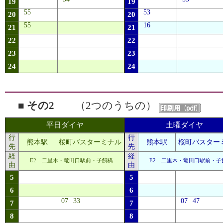
19
19
55
53
20
20
55
16
21
21
22
22
23
23
24
24
■ その2
（2つのうちの）
平日ダイヤ
土曜ダイヤ
行
行
熊本駅
桜町バスターミナル
熊本駅
桜町バスター
先
先
経
経
E2 二里木・竜田口駅前・子飼橋
E2 二里木・竜田口駅前・子
由
由
5
5
6
6
07
33
07
47
7
7
8
8