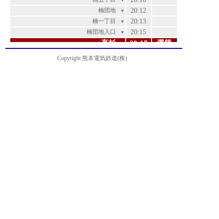
▼
楠団地
20:12
▼
楠一丁目
20:13
▼
楠団地入口
20:15
▼
高杉
20:17
運賃
▼
二里木
20:19
200
▼
Copyright 熊本電気鉄道(株)
龍田小学校前
20:20
200
▼
立田幼稚園前
20:20
200
▼
上立田
20:21
200
▼
三の宮
20:22
200
▼
竜田陳内
20:23
220
▼
緑ヶ丘入口
20:24
220
▼
竜田口駅前
20:25
250
▼
つつじヶ丘
20:25
250
▼
小磧橋
20:26
310
▼
上宇留毛
20:27
310
▼
黒髪六丁目
20:27
310
▼
一里木
20:28
310
▼
黒髪五丁目
20:28
340
▼
立田自然公園入口
20:29
340
▼
熊本大学前
20:29
400
▼