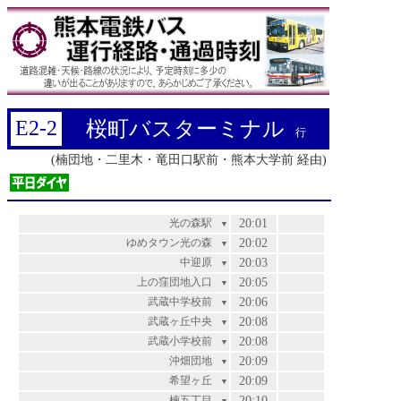
E2-2
桜町バスターミナル
行
(楠団地・二里木・竜田口駅前・熊本大学前 経由)
光の森駅
20:01
▼
ゆめタウン光の森
20:02
▼
中迎原
20:03
▼
上の窪団地入口
20:05
▼
武蔵中学校前
20:06
▼
武蔵ヶ丘中央
20:08
▼
武蔵小学校前
20:08
▼
沖畑団地
20:09
▼
希望ヶ丘
20:09
▼
楠五丁目
20:10