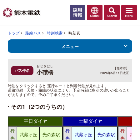
トップ
路線バス
時刻検索
時刻表
メニュー
おぜきばし
【熊本市】
バス停名
小磧橋
2026年5月11日改正
時刻をクリックすると 運行ルートと到着時刻が見れます。
道路混雑・天候・路線の状況により、予定時刻に多少の違いが出ること
がありますので、予めご了承ください。
その1（2つのうちの）
平日ダイヤ
土曜ダイヤ
日
行
行
行
武蔵ヶ丘
光の森駅
武蔵ヶ丘
光の森駅
武蔵
先
先
先