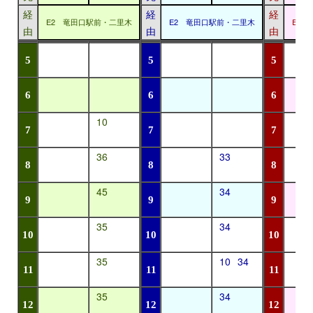
経
経
経
E2 竜田口駅前・二里木
E2 竜田口駅前・二里木
E2
由
由
由
5
5
5
6
6
6
10
7
7
7
36
33
8
8
8
45
34
9
9
9
35
34
10
10
10
35
10
34
11
11
11
35
34
12
12
12