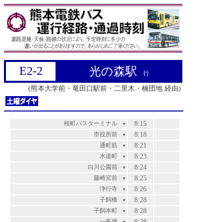
E2-2
光の森駅
行
(熊本大学前・竜田口駅前・二里木・楠団地 経由)
桜町バスターミナル
8:15
▼
市役所前
8:18
▼
通町筋
8:21
▼
水道町
8:23
▼
白川公園前
8:24
▼
藤崎宮前
8:25
▼
浄行寺
8:26
▼
子飼橋
8:28
▼
子飼本町
8:28
▼
一夜塘
8:28