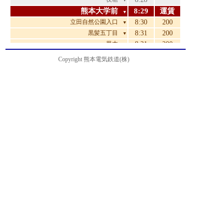
▼
熊本大学前
8:29
運賃
▼
立田自然公園入口
8:30
200
▼
黒髪五丁目
8:31
200
▼
一里木
8:31
200
▼
黒髪六丁目
8:32
200
▼
Copyright 熊本電気鉄道(株)
上宇留毛
8:32
230
▼
小磧橋
8:33
230
▼
つつじヶ丘
8:34
230
▼
竜田口駅前
8:34
230
▼
緑ヶ丘入口
8:35
270
▼
竜田陳内
8:36
270
▼
三の宮
8:37
310
▼
上立田
8:38
310
▼
立田幼稚園前
8:38
360
▼
龍田小学校前
8:39
360
▼
二里木
8:41
360
▼
高杉
8:42
400
▼
楠団地入口
8:44
440
▼
楠団地
8:46
440
▼
楠五丁目
8:47
440
▼