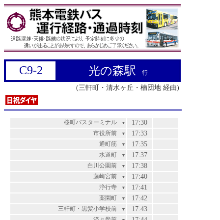
C9-2
光の森駅
行
(三軒町・清水ヶ丘・楠団地 経由)
桜町バスターミナル
17:30
▼
市役所前
17:33
▼
通町筋
17:35
▼
水道町
17:37
▼
白川公園前
17:38
▼
藤崎宮前
17:40
▼
浄行寺
17:41
▼
薬園町
17:42
▼
三軒町・黒髪小学校前
17:43
▼
済々黌前
17:44