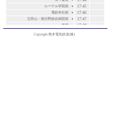
▼
ルーテル学院前
17:45
▼
電鉄本社前
17:46
▼
立田山・朝日野総合病院前
17:47
▼
篠原
17:48
▼
茶屋原
17:49
▼
Copyright 熊本電気鉄道(株)
万石
17:51
▼
北津留
17:52
▼
兎谷
17:53
▼
清水ヶ丘
17:55
▼
北清水ヶ丘
17:56
▼
山の下
17:57
▼
麻生田
18:00
▼
北高入口
18:01
▼
楡木
18:02
▼
団地中央口
18:04
運賃
▼
楠団地入口
18:05
200
▼
楠団地
18:07
200
▼
楠五丁目
18:08
200
▼
希望ヶ丘
18:09
200
▼
沖畑団地
18:10
200
▼