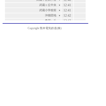
▼
武蔵ヶ丘中央
12:41
▼
武蔵小学校前
12:41
▼
沖畑団地
12:42
▼
希望ヶ丘
12:43
▼
楠五丁目
12:44
▼
Copyright 熊本電気鉄道(株)
楠団地
12:46
▼
楠団地入口
12:47
▼
団地中央口
12:48
▼
楡木
12:49
▼
北高入口
12:50
▼
麻生田
12:52
▼
山の下
12:53
▼
北清水ヶ丘
12:54
▼
清水ヶ丘
12:55
▼
兎谷
12:56
▼
北津留
12:57
▼
万石
12:58
▼
茶屋原
12:59
▼
篠原
13:00
▼
立田山・朝日野総合病院前
13:01
▼