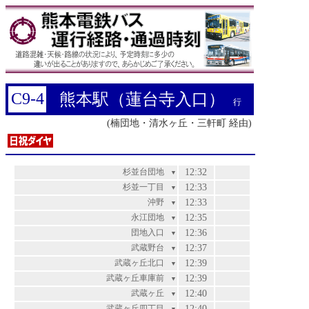
C9-4
熊本駅（蓮台寺入口）
行
(楠団地・清水ヶ丘・三軒町 経由)
杉並台団地
12:32
▼
杉並一丁目
12:33
▼
沖野
12:33
▼
永江団地
12:35
▼
団地入口
12:36
▼
武蔵野台
12:37
▼
武蔵ヶ丘北口
12:39
▼
武蔵ヶ丘車庫前
12:39
▼
武蔵ヶ丘
12:40
▼
武蔵ヶ丘四丁目
12:40