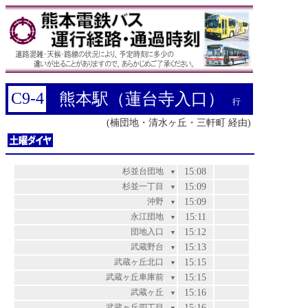
C9-4
熊本駅（蓮台寺入口）
行
(楠団地・清水ヶ丘・三軒町 経由)
杉並台団地
15:08
▼
杉並一丁目
15:09
▼
沖野
15:09
▼
永江団地
15:11
▼
団地入口
15:12
▼
武蔵野台
15:13
▼
武蔵ヶ丘北口
15:15
▼
武蔵ヶ丘車庫前
15:15
▼
武蔵ヶ丘
15:16
▼
武蔵ヶ丘四丁目
15:16