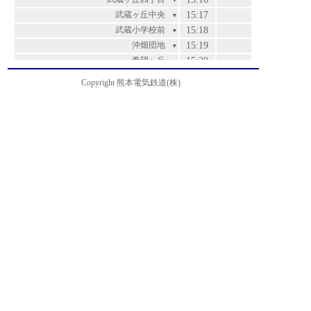
▼
武蔵ヶ丘中央
15:17
▼
武蔵小学校前
15:18
▼
沖畑団地
15:19
▼
希望ヶ丘
15:20
▼
楠五丁目
15:21
▼
Copyright 熊本電気鉄道(株)
楠団地
15:23
▼
楠団地入口
15:24
▼
団地中央口
15:25
▼
楡木
15:26
▼
北高入口
15:27
▼
麻生田
15:29
▼
山の下
15:31
▼
北清水ヶ丘
15:32
▼
清水ヶ丘
15:33
▼
兎谷
15:34
▼
北津留
15:35
▼
万石
15:37
▼
茶屋原
15:38
▼
篠原
15:40
▼
立田山・朝日野総合病院前
15:41
▼