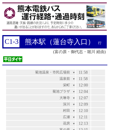
C1-3
熊本駅（蓮台寺入口）
行
(富の原・御代志・堀川 経由)
菊池温泉・市民広場前
11:58
▼
温泉前
11:58
▼
栄町
12:00
▼
菊池プラザ
12:04
▼
大琳寺
12:07
▼
深川
12:09
▼
村田
12:10
▼
広瀬
12:11
▼
花房
12:13
▼
富の原
12:15