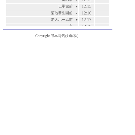
▼
伝承館前
12:15
▼
菊池養生園前
12:16
▼
老人ホーム前
12:17
▼
富
12:18
▼
泗水・孔子公園前
12:18
▼
Copyright 熊本電気鉄道(株)
高江
12:19
▼
江良
12:21
▼
辻久保
12:25
▼
百花園ゴルフ場前
12:26
▼
菊池支援学校前
12:26
▼
大池・農業公園入口
12:27
▼
御代志
12:31
▼
再春医療センター前
12:33
▼
熊本高専前
12:34
▼
黒石・ポリテクセンター熊本前
12:36
▼
黒石下
12:38
運賃
▼
南小学校前
12:39
200
▼
上須屋
12:41
200
▼
菊南温泉前
12:41
200
▼
須屋西
12:42
220
▼