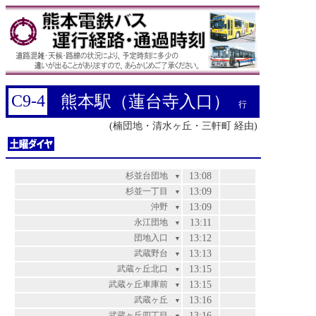
C9-4
熊本駅（蓮台寺入口）
行
(楠団地・清水ヶ丘・三軒町 経由)
杉並台団地
13:08
▼
杉並一丁目
13:09
▼
沖野
13:09
▼
永江団地
13:11
▼
団地入口
13:12
▼
武蔵野台
13:13
▼
武蔵ヶ丘北口
13:15
▼
武蔵ヶ丘車庫前
13:15
▼
武蔵ヶ丘
13:16
▼
武蔵ヶ丘四丁目
13:16