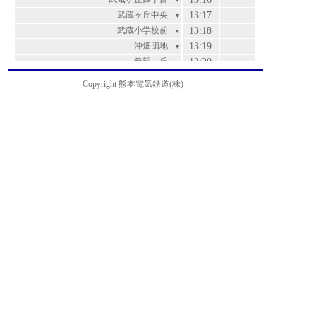
▼
武蔵ヶ丘中央
13:17
▼
武蔵小学校前
13:18
▼
沖畑団地
13:19
▼
希望ヶ丘
13:20
▼
楠五丁目
13:21
▼
Copyright 熊本電気鉄道(株)
楠団地
13:23
▼
楠団地入口
13:24
▼
団地中央口
13:25
運賃
▼
楡木
13:26
200
▼
北高入口
13:27
200
▼
麻生田
13:29
200
▼
山の下
13:31
210
▼
北清水ヶ丘
13:32
250
▼
清水ヶ丘
13:33
250
▼
兎谷
13:34
280
▼
北津留
13:35
310
▼
万石
13:37
310
▼
茶屋原
13:38
370
▼
篠原
13:40
370
▼
立田山・朝日野総合病院前
13:41
420
▼