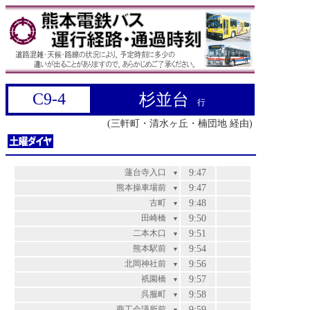
C9-4
杉並台
行
(三軒町・清水ヶ丘・楠団地 経由)
蓮台寺入口
9:47
▼
熊本操車場前
9:47
▼
古町
9:48
▼
田崎橋
9:50
▼
二本木口
9:51
▼
熊本駅前
9:54
▼
北岡神社前
9:56
▼
祇園橋
9:57
▼
呉服町
9:58
▼
商工会議所前
9:59