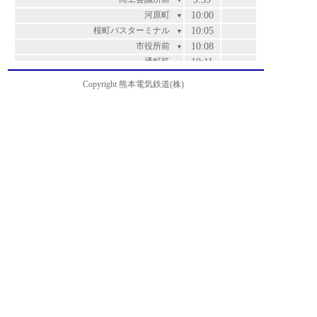
▼
河原町
10:00
▼
桜町バスターミナル
10:05
▼
市役所前
10:08
▼
通町筋
10:11
▼
水道町
10:13
▼
Copyright 熊本電気鉄道(株)
白川公園前
10:14
▼
藤崎宮前
10:16
▼
浄行寺
10:17
▼
薬園町
10:18
▼
三軒町・黒髪小学校前
10:19
▼
済々黌前
10:20
▼
ルーテル学院前
10:21
▼
電鉄本社前
10:22
▼
立田山・朝日野総合病院前
10:24
運賃
▼
篠原
10:25
200
▼
茶屋原
10:26
200
▼
万石
10:27
200
▼
北津留
10:28
200
▼
兎谷
10:29
220
▼
清水ヶ丘
10:31
250
▼