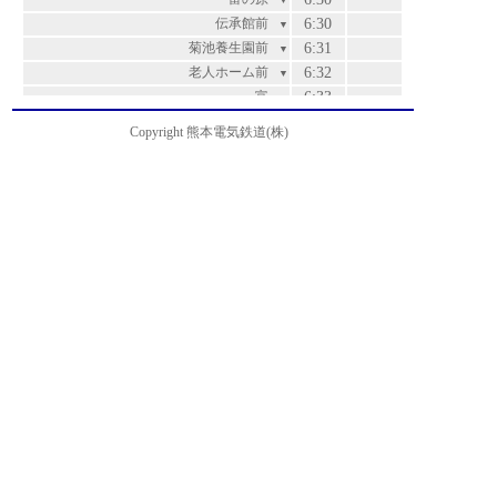
▼
伝承館前
6:30
▼
菊池養生園前
6:31
▼
老人ホーム前
6:32
▼
富
6:33
▼
泗水・孔子公園前
6:34
▼
Copyright 熊本電気鉄道(株)
高江
6:35
▼
江良
6:37
▼
辻久保
6:39
▼
百花園ゴルフ場前
6:40
▼
菊池支援学校前
6:41
▼
大池・農業公園入口
6:42
▼
御代志
6:46
▼
再春医療センター前
6:48
▼
熊本高専前
6:49
▼
黒石・ポリテクセンター熊本前
6:51
▼
黒石下
6:52
▼
南小学校前
6:53
▼
上須屋
6:55
▼
菊南温泉前
6:56
▼
須屋西
6:56
▼