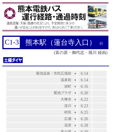
C1-3
熊本駅（蓮台寺入口）
行
(富の原・御代志・堀川 経由)
菊池温泉・市民広場前
6:14
▼
温泉前
6:14
▼
栄町
6:16
▼
菊池プラザ
6:20
▼
大琳寺
6:22
▼
深川
6:23
▼
村田
6:25
▼
広瀬
6:26
▼
花房
6:28
▼
富の原
6:30