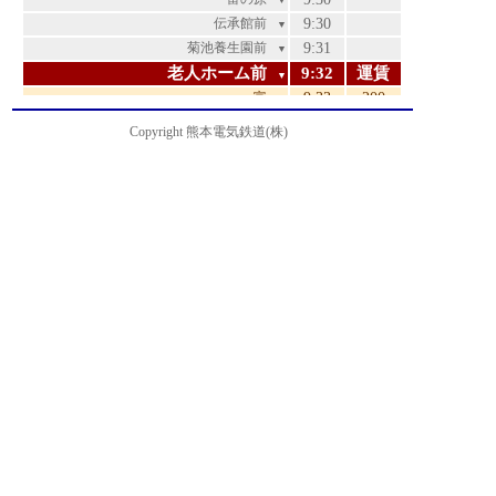
▼
伝承館前
9:30
▼
菊池養生園前
9:31
▼
老人ホーム前
9:32
運賃
▼
富
9:33
200
▼
泗水・孔子公園前
9:34
240
▼
Copyright 熊本電気鉄道(株)
高江
9:35
240
▼
江良
9:37
260
▼
辻久保
9:41
340
▼
百花園ゴルフ場前
9:42
390
▼
菊池支援学校前
9:43
390
▼
大池・農業公園入口
9:44
390
▼
御代志
9:49
460
▼
再春医療センター前
9:51
460
▼
熊本高専前
9:52
520
▼
黒石・ポリテクセンター熊本前
9:54
520
▼
黒石下
9:56
580
▼
南小学校前
9:57
580
▼
上須屋
9:59
580
▼
菊南温泉前
10:00
580
▼
須屋西
10:00
610
▼