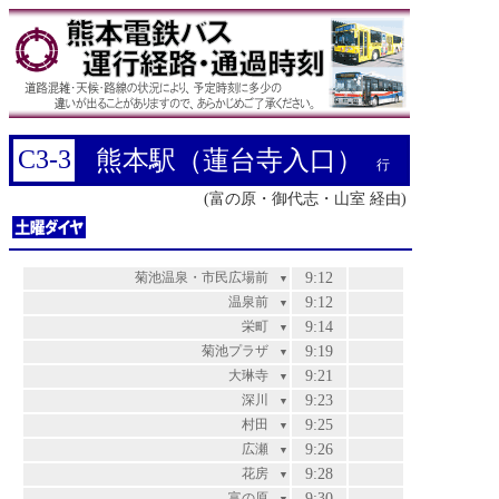
C3-3
熊本駅（蓮台寺入口）
行
(富の原・御代志・山室 経由)
菊池温泉・市民広場前
9:12
▼
温泉前
9:12
▼
栄町
9:14
▼
菊池プラザ
9:19
▼
大琳寺
9:21
▼
深川
9:23
▼
村田
9:25
▼
広瀬
9:26
▼
花房
9:28
▼
富の原
9:30