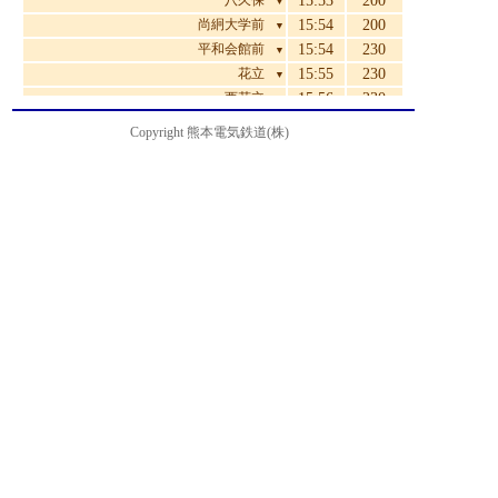
八久保
15:53
200
▼
尚絅大学前
15:54
200
▼
平和会館前
15:54
230
▼
花立
15:55
230
▼
西花立
15:56
230
▼
新地団地
15:57
290
▼
Copyright 熊本電気鉄道(株)
中島
15:58
340
▼
鈴ヶ原
15:59
340
▼
杉下
16:00
340
▼
新地
16:03
340
▼
清水中学校前
16:04
370
▼
城北校前
16:05
370
▼
堀川
16:08
410
▼
八景水谷
16:10
440
▼
亀井
16:11
460
▼
亀井橋
16:12
460
▼
松崎
16:14
490
▼
北熊本
16:15
490
▼
室園町・アイミースクエア前
16:16
490
▼
電鉄本社前
16:18
550
▼
ルーテル学院前
16:19
550
▼