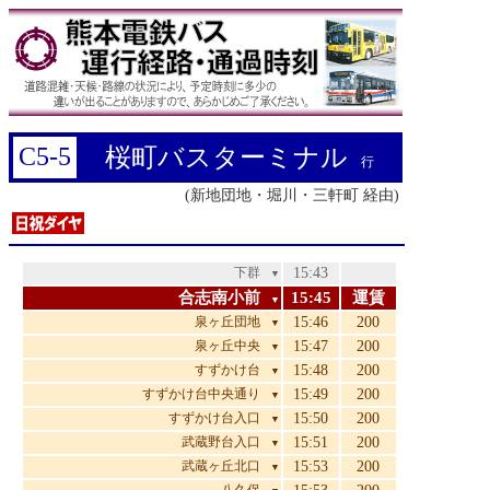
C5-5
桜町バスターミナル
行
(新地団地・堀川・三軒町 経由)
下群
15:43
▼
合志南小前
15:45
運賃
▼
泉ヶ丘団地
15:46
200
▼
泉ヶ丘中央
15:47
200
▼
すずかけ台
15:48
200
▼
すずかけ台中央通り
15:49
200
▼
すずかけ台入口
15:50
200
▼
武蔵野台入口
15:51
200
▼
武蔵ヶ丘北口
15:53
200
▼