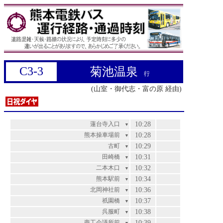
C3-3
菊池温泉
行
(山室・御代志・富の原 経由)
蓮台寺入口
10:28
▼
熊本操車場前
10:28
▼
古町
10:29
▼
田崎橋
10:31
▼
二本木口
10:32
▼
熊本駅前
10:34
▼
北岡神社前
10:36
▼
祇園橋
10:37
▼
呉服町
10:38
▼
商工会議所前
10:39