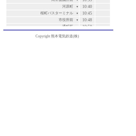
▼
河原町
10:40
▼
桜町バスターミナル
10:45
▼
市役所前
10:48
▼
通町筋
10:50
▼
水道町
10:52
▼
Copyright 熊本電気鉄道(株)
白川公園前
10:53
▼
藤崎宮前
10:55
▼
北浄行寺
10:56
▼
坪井
10:57
▼
市立必由館高校前
10:58
運賃
▼
男女共同参画センターはあもにい前
10:59
200
▼
西室園
11:00
200
▼
室園町・アイミースクエア前
11:01
200
▼
北熊本
11:03
200
▼
松崎
11:04
220
▼
高平橋
11:05
220
▼
高平
11:06
220
▼
山室
11:07
240
▼
ＫＭバイオ前
11:09
280
▼
熊本機能病院前
11:10
330
▼