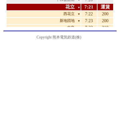
▼
花立
7:21
運賃
▼
西花立
7:22
200
▼
新地団地
7:23
200
▼
中島
7:23
210
▼
鈴ヶ原
7:24
210
▼
Copyright 熊本電気鉄道(株)
杉下
7:25
210
▼
新地
7:27
210
▼
清水中学校前
7:28
240
▼
城北校前
7:29
240
▼
堀川
7:31
280
▼
八景水谷
7:33
310
▼
亀井
7:34
340
▼
亀井橋
7:35
340
▼
松崎
7:37
380
▼
北熊本
7:38
380
▼
室園町・アイミースクエア前
7:38
380
▼
電鉄本社前
7:39
430
▼
ルーテル学院前
7:40
430
▼
済々黌前
7:41
470
▼
三軒町・黒髪小学校前
7:42
490
▼