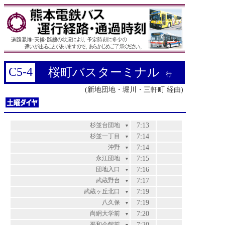
C5-4
桜町バスターミナル
行
(新地団地・堀川・三軒町 経由)
杉並台団地
7:13
▼
杉並一丁目
7:14
▼
沖野
7:14
▼
永江団地
7:15
▼
団地入口
7:16
▼
武蔵野台
7:17
▼
武蔵ヶ丘北口
7:19
▼
八久保
7:19
▼
尚絅大学前
7:20
▼
平和会館前
7:20