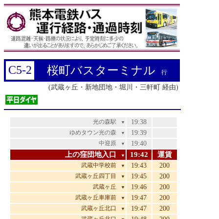
C5-2
桜町バスターミナル
行
(武蔵ヶ丘・新地団地・堀川・三軒町 経由)
光の森駅
19:38
▼
ゆめタウン光の森
19:39
▼
中迎原
19:40
▼
上の窪団地入口
19:42
運賃
▼
武蔵中学校前
19:43
200
▼
武蔵ヶ丘四丁目
19:45
200
▼
武蔵ヶ丘
19:46
200
▼
武蔵ヶ丘車庫前
19:47
200
▼
武蔵ヶ丘北口
19:47
200
▼