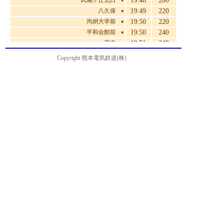
武蔵ヶ丘北口
19:48
200
▼
八久保
19:49
220
▼
尚絅大学前
19:50
220
▼
平和会館前
19:50
240
▼
花立
19:51
240
▼
西花立
19:52
240
▼
Copyright 熊本電気鉄道(株)
新地団地
19:53
270
▼
中島
19:54
310
▼
鈴ヶ原
19:55
310
▼
杉下
19:56
310
▼
新地
19:58
310
▼
清水中学校前
19:59
330
▼
城北校前
20:00
330
▼
堀川
20:02
360
▼
八景水谷
20:03
400
▼
亀井
20:04
430
▼
亀井橋
20:05
430
▼
松崎
20:07
470
▼
北熊本
20:08
470
▼
室園町・アイミースクエア前
20:08
470
▼
電鉄本社前
20:09
510
▼