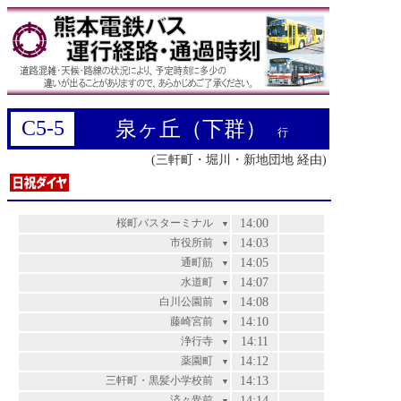
C5-5
泉ヶ丘（下群）
行
(三軒町・堀川・新地団地 経由)
桜町バスターミナル
14:00
▼
市役所前
14:03
▼
通町筋
14:05
▼
水道町
14:07
▼
白川公園前
14:08
▼
藤崎宮前
14:10
▼
浄行寺
14:11
▼
薬園町
14:12
▼
三軒町・黒髪小学校前
14:13
▼
済々黌前
14:14