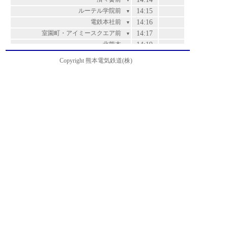
▼
ルーテル学院前
14:15
▼
電鉄本社前
14:16
▼
室園町・アイミースクエア前
14:17
▼
北熊本
14:19
▼
松崎
14:20
▼
Copyright 熊本電気鉄道(株)
亀井橋
14:22
▼
亀井
14:23
▼
八景水谷
14:24
▼
堀川
14:26
▼
城北校前
14:28
▼
清水中学校前
14:29
▼
新地
14:30
▼
杉下
14:32
▼
鈴ヶ原
14:33
▼
中島
14:34
▼
新地団地
14:35
▼
西花立
14:36
▼
花立
14:37
▼
平和会館前
14:38
▼
尚絅大学前
14:39
▼