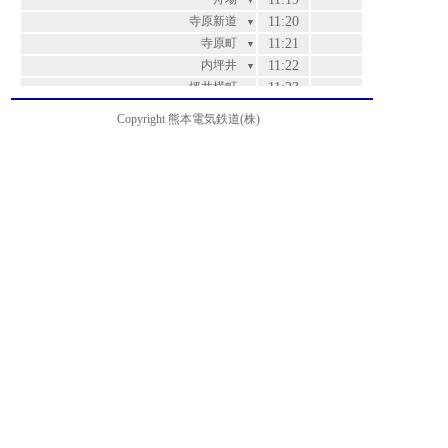
▼
寺原新道
11:20
▼
寺原町
11:21
▼
内坪井
11:22
▼
坪井横町
11:23
▼
信愛女学院前
11:25
▼
Copyright 熊本電気鉄道(株)
壺井橋
11:26
▼
城東町
11:27
運賃
▼
市役所前・日本郵政横
11:28
200
▼
市役所前
11:29
200
▼
桜町バスターミナル
11:33
200
▼