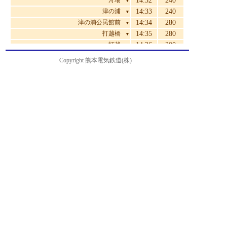
舟場
14:32
240
▼
津の浦
14:33
240
▼
津の浦公民館前
14:34
280
▼
打越橋
14:35
280
▼
打越
14:36
300
▼
永浦橋
14:37
300
▼
Copyright 熊本電気鉄道(株)
稲荷山
14:37
340
▼
高平団地
14:38
340
▼
高平三丁目
14:40
360
▼
高平南公園
14:42
370
▼