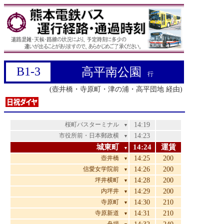
B1-3
高平南公園
行
(壺井橋・寺原町・津の浦・高平団地 経由)
桜町バスターミナル
14:19
▼
市役所前・日本郵政横
14:23
▼
城東町
14:24
運賃
▼
壺井橋
14:25
200
▼
信愛女学院前
14:26
200
▼
坪井横町
14:28
200
▼
内坪井
14:29
200
▼
寺原町
14:30
210
▼
寺原新道
14:31
210
▼