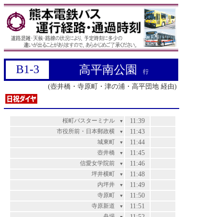
B1-3
高平南公園
行
(壺井橋・寺原町・津の浦・高平団地 経由)
桜町バスターミナル
11:39
▼
市役所前・日本郵政横
11:43
▼
城東町
11:44
▼
壺井橋
11:45
▼
信愛女学院前
11:46
▼
坪井横町
11:48
▼
内坪井
11:49
▼
寺原町
11:50
▼
寺原新道
11:51
▼
舟場
11:52