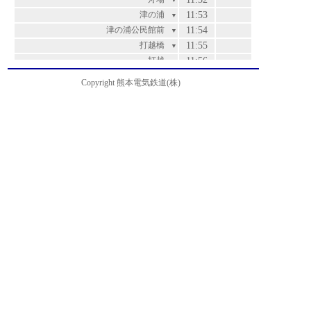
▼
津の浦
11:53
▼
津の浦公民館前
11:54
▼
打越橋
11:55
▼
打越
11:56
▼
永浦橋
11:57
▼
Copyright 熊本電気鉄道(株)
稲荷山
11:57
運賃
▼
高平団地
11:58
200
▼
高平三丁目
12:00
200
▼
高平南公園
12:02
200
▼