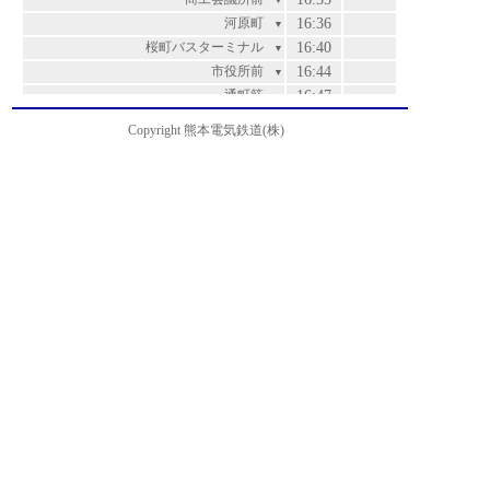
▼
河原町
16:36
▼
桜町バスターミナル
16:40
▼
市役所前
16:44
▼
通町筋
16:47
▼
水道町
16:49
▼
Copyright 熊本電気鉄道(株)
白川公園前
16:49
▼
藤崎宮前
16:51
▼
北浄行寺
16:53
▼
坪井
16:53
▼
市立必由館高校前
16:54
▼
男女共同参画センターはあもにい前
16:55
▼
西室園
16:55
▼
室園町・アイミースクエア前
16:56
▼
北熊本
16:57
▼
松崎
16:59
▼
高平橋
17:00
▼
高平
17:01
▼
山室
17:02
▼
ＫＭバイオ前
17:05
▼
熊本機能病院前
17:07
▼