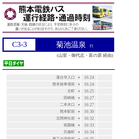
C3-3
菊池温泉
行
(山室・御代志・富の原 経由)
蓮台寺入口
16:24
▼
熊本操車場前
16:24
▼
古町
16:25
▼
田崎橋
16:27
▼
二本木口
16:27
▼
熊本駅前
16:30
▼
北岡神社前
16:32
▼
祇園橋
16:33
▼
呉服町
16:34
▼
商工会議所前
16:35