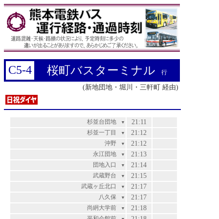
C5-4
桜町バスターミナル
行
(新地団地・堀川・三軒町 経由)
杉並台団地
21:11
▼
杉並一丁目
21:12
▼
沖野
21:12
▼
永江団地
21:13
▼
団地入口
21:14
▼
武蔵野台
21:15
▼
武蔵ヶ丘北口
21:17
▼
八久保
21:17
▼
尚絅大学前
21:18
▼
平和会館前
21:18