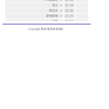
▼
花立
21:19
▼
西花立
21:20
▼
新地団地
21:21
▼
中島
21:22
▼
鈴ヶ原
21:23
▼
Copyright 熊本電気鉄道(株)
杉下
21:24
▼
新地
21:26
▼
清水中学校前
21:27
▼
城北校前
21:28
▼
堀川
21:30
▼
八景水谷
21:32
▼
亀井
21:33
▼
亀井橋
21:34
▼
松崎
21:36
▼
北熊本
21:37
▼
室園町・アイミースクエア前
21:37
▼
電鉄本社前
21:38
運賃
▼
ルーテル学院前
21:38
200
▼
済々黌前
21:39
200
▼
三軒町・黒髪小学校前
21:40
200
▼