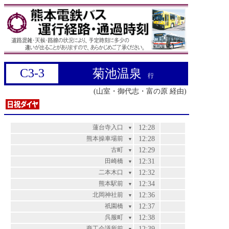
C3-3
菊池温泉
行
(山室・御代志・富の原 経由)
蓮台寺入口
12:28
▼
熊本操車場前
12:28
▼
古町
12:29
▼
田崎橋
12:31
▼
二本木口
12:32
▼
熊本駅前
12:34
▼
北岡神社前
12:36
▼
祇園橋
12:37
▼
呉服町
12:38
▼
商工会議所前
12:39