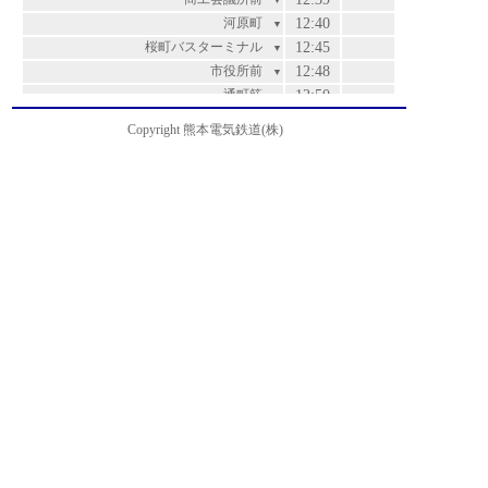
▼
河原町
12:40
▼
桜町バスターミナル
12:45
▼
市役所前
12:48
▼
通町筋
12:50
▼
水道町
12:52
▼
Copyright 熊本電気鉄道(株)
白川公園前
12:53
▼
藤崎宮前
12:55
▼
北浄行寺
12:56
▼
坪井
12:57
▼
市立必由館高校前
12:58
▼
男女共同参画センターはあもにい前
12:59
▼
西室園
13:00
▼
室園町・アイミースクエア前
13:01
▼
北熊本
13:03
▼
松崎
13:04
▼
高平橋
13:05
▼
高平
13:06
▼
山室
13:07
▼
ＫＭバイオ前
13:09
▼
熊本機能病院前
13:10
▼