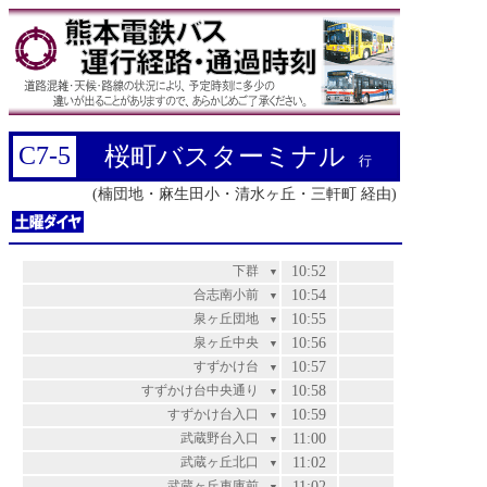
C7-5
桜町バスターミナル
行
(楠団地・麻生田小・清水ヶ丘・三軒町 経由)
下群
10:52
▼
合志南小前
10:54
▼
泉ヶ丘団地
10:55
▼
泉ヶ丘中央
10:56
▼
すずかけ台
10:57
▼
すずかけ台中央通り
10:58
▼
すずかけ台入口
10:59
▼
武蔵野台入口
11:00
▼
武蔵ヶ丘北口
11:02
▼
武蔵ヶ丘車庫前
11:02