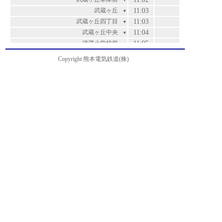
▼
武蔵ヶ丘
11:03
▼
武蔵ヶ丘四丁目
11:03
▼
武蔵ヶ丘中央
11:04
▼
武蔵小学校前
11:05
▼
沖畑団地
11:06
▼
Copyright 熊本電気鉄道(株)
希望ヶ丘
11:07
▼
楠五丁目
11:08
▼
楠団地
11:10
▼
楡木小入口
11:11
▼
石倉
11:12
▼
麻生田小前
11:13
▼
麻生田本村
11:14
▼
山の下
11:16
▼
北清水ヶ丘
11:17
▼
清水ヶ丘
11:18
▼
兎谷
11:19
▼
北津留
11:20
▼
万石
11:22
▼
茶屋原
11:23
▼
篠原
11:25
▼