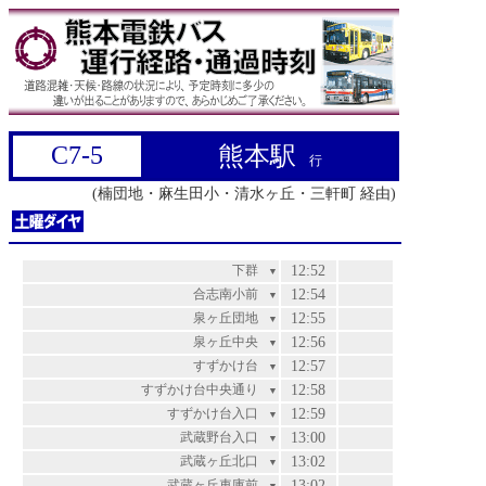
C7-5
熊本駅
行
(楠団地・麻生田小・清水ヶ丘・三軒町 経由)
下群
12:52
▼
合志南小前
12:54
▼
泉ヶ丘団地
12:55
▼
泉ヶ丘中央
12:56
▼
すずかけ台
12:57
▼
すずかけ台中央通り
12:58
▼
すずかけ台入口
12:59
▼
武蔵野台入口
13:00
▼
武蔵ヶ丘北口
13:02
▼
武蔵ヶ丘車庫前
13:02