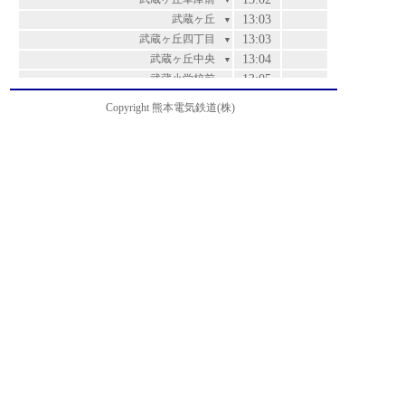
▼
武蔵ヶ丘
13:03
▼
武蔵ヶ丘四丁目
13:03
▼
武蔵ヶ丘中央
13:04
▼
武蔵小学校前
13:05
▼
沖畑団地
13:06
▼
Copyright 熊本電気鉄道(株)
希望ヶ丘
13:07
▼
楠五丁目
13:08
▼
楠団地
13:10
▼
楡木小入口
13:11
▼
石倉
13:12
▼
麻生田小前
13:13
▼
麻生田本村
13:14
▼
山の下
13:16
▼
北清水ヶ丘
13:17
▼
清水ヶ丘
13:18
▼
兎谷
13:19
▼
北津留
13:20
▼
万石
13:22
▼
茶屋原
13:23
▼
篠原
13:25
▼