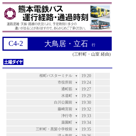
C4-2
大鳥居・立石
行
(三軒町・山室 経由)
桜町バスターミナル
19:20
▼
市役所前
19:24
▼
通町筋
19:27
▼
水道町
19:29
▼
白川公園前
19:30
▼
藤崎宮前
19:32
▼
浄行寺
19:33
▼
薬園町
19:34
▼
三軒町・黒髪小学校前
19:35
▼
済々黌前
19:36