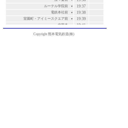
▼
ルーテル学院前
19:37
▼
電鉄本社前
19:38
▼
室園町・アイミースクエア前
19:39
▼
北熊本
19:41
▼
松崎
19:42
▼
Copyright 熊本電気鉄道(株)
高平橋
19:43
▼
高平
19:44
▼
山室
19:45
▼
ＫＭバイオ前
19:47
▼
熊本機能病院前
19:48
▼
四王子橋
19:49
▼
羽田
19:50
▼
上の原
19:51
▼
鶴
19:53
▼
鶴の原南口
19:54
▼
鶴の原温泉
19:55
運賃
▼
鶴の原北口
19:56
200
▼
寺の下
19:57
200
▼
南陽台入口
19:58
200
▼
南陽台
19:59
200
▼