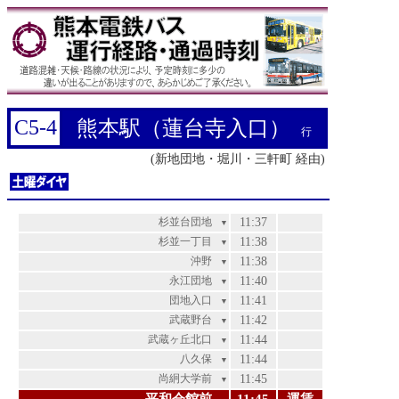
C5-4
熊本駅（蓮台寺入口）
行
(新地団地・堀川・三軒町 経由)
杉並台団地
11:37
▼
杉並一丁目
11:38
▼
沖野
11:38
▼
永江団地
11:40
▼
団地入口
11:41
▼
武蔵野台
11:42
▼
武蔵ヶ丘北口
11:44
▼
八久保
11:44
▼
尚絅大学前
11:45
▼