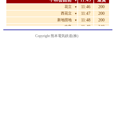
平和会館前
11:45
運賃
▼
花立
11:46
200
▼
西花立
11:47
200
▼
新地団地
11:48
200
▼
中島
11:49
240
▼
鈴ヶ原
11:50
240
▼
Copyright 熊本電気鉄道(株)
杉下
11:51
240
▼
新地
11:54
240
▼
清水中学校前
11:55
280
▼
城北校前
11:56
280
▼
堀川
11:59
310
▼
八景水谷
12:01
350
▼
亀井
12:02
370
▼
亀井橋
12:03
370
▼
松崎
12:05
420
▼
北熊本
12:06
420
▼
室園町・アイミースクエア前
12:07
420
▼
電鉄本社前
12:09
470
▼
ルーテル学院前
12:09
470
▼
済々黌前
12:10
490
▼
三軒町・黒髪小学校前
12:11
510
▼