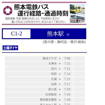
C1-2
熊本駅
行
(富の原・御代志・堀川 経由)
菊池プラザ
7:09
▼
大琳寺
7:11
▼
深川
7:12
▼
村田
7:14
▼
広瀬
7:15
▼
花房
7:17
▼
富の原
7:19
▼
伝承館前
7:19
▼
菊池養生園前
7:20
▼
老人ホーム前
7:21