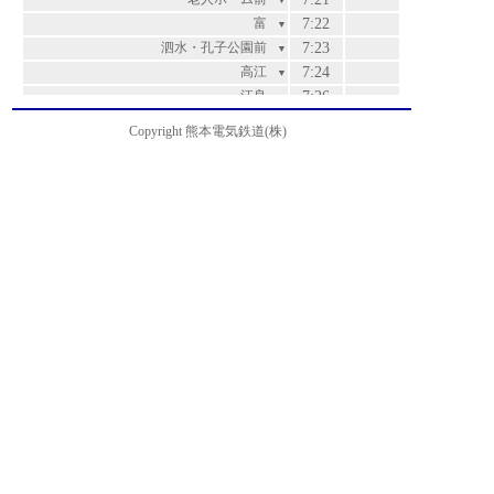
▼
富
7:22
▼
泗水・孔子公園前
7:23
▼
高江
7:24
▼
江良
7:26
▼
辻久保
7:28
▼
Copyright 熊本電気鉄道(株)
百花園ゴルフ場前
7:29
▼
菊池支援学校前
7:30
▼
大池・農業公園入口
7:31
▼
御代志
7:35
▼
再春医療センター前
7:37
▼
熊本高専前
7:38
▼
黒石・ポリテクセンター熊本前
7:40
▼
黒石下
7:41
▼
南小学校前
7:42
▼
上須屋
7:44
▼
菊南温泉前
7:45
▼
須屋西
7:45
▼
須屋小屋
7:47
▼
堀川
7:50
▼
八景水谷
7:52
▼