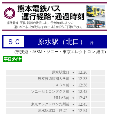
ＳＣ
原水駅（北口）
行
(県技短・JASM・ソニー・東京エレクトロン 経由)
原水駅北口
12:26
▼
県立技術短期大学前
12:33
▼
ＪＡＳＭ前
12:38
▼
ソニーセミコンダクタ前
12:42
▼
PILLAR前
12:43
▼
東京エレクトロン九州前
12:45
▼
原水駅北口（終点）
12:54
▼