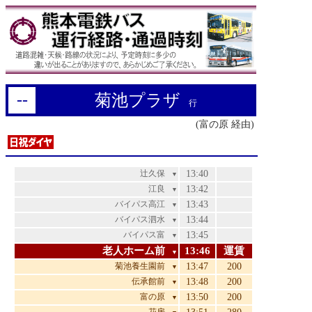
--
菊池プラザ
行
(富の原 経由)
辻久保
13:40
▼
江良
13:42
▼
バイパス高江
13:43
▼
バイパス泗水
13:44
▼
バイパス富
13:45
▼
老人ホーム前
13:46
運賃
▼
菊池養生園前
13:47
200
▼
伝承館前
13:48
200
▼
富の原
13:50
200
▼