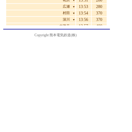
花房
13:51
280
▼
広瀬
13:53
280
▼
村田
13:54
370
▼
深川
13:56
370
▼
大琳寺
13:57
400
▼
菊池プラザ
14:01
460
▼
Copyright 熊本電気鉄道(株)