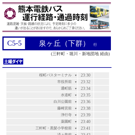
C5-5
泉ヶ丘（下群）
行
(三軒町・堀川・新地団地 経由)
桜町バスターミナル
23:30
▼
市役所前
23:32
▼
通町筋
23:34
▼
水道町
23:35
▼
白川公園前
23:36
▼
藤崎宮前
23:38
▼
浄行寺
23:39
▼
薬園町
23:40
▼
三軒町・黒髪小学校前
23:41
▼
済々黌前
23:42