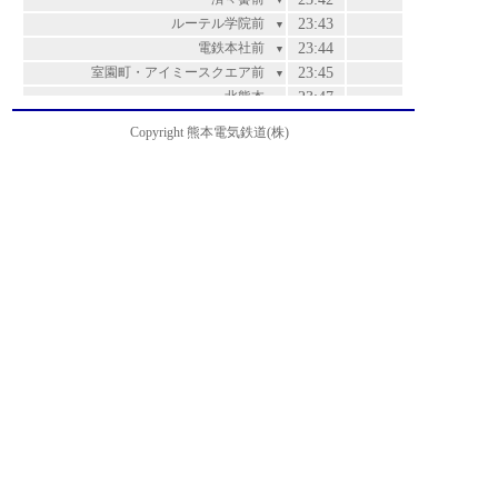
▼
ルーテル学院前
23:43
▼
電鉄本社前
23:44
▼
室園町・アイミースクエア前
23:45
▼
北熊本
23:47
▼
松崎
23:48
▼
Copyright 熊本電気鉄道(株)
亀井橋
23:50
▼
亀井
23:51
▼
八景水谷
23:52
▼
堀川
23:54
▼
城北校前
23:55
▼
清水中学校前
23:56
▼
新地
23:57
▼
杉下
23:58
運賃
▼
鈴ヶ原
23:59
200
▼
中島
24:00
200
▼
新地団地
24:02
200
▼
西花立
24:03
210
▼
花立
24:04
210
▼
平和会館前
24:05
240
▼
尚絅大学前
24:06
240
▼