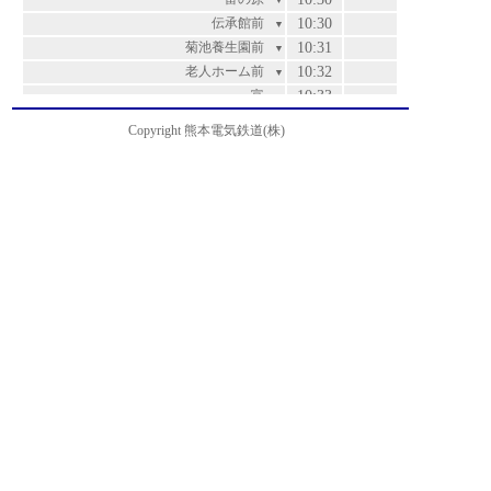
▼
伝承館前
10:30
▼
菊池養生園前
10:31
▼
老人ホーム前
10:32
▼
富
10:33
▼
泗水・孔子公園前
10:34
▼
Copyright 熊本電気鉄道(株)
高江
10:35
▼
江良
10:37
▼
辻久保
10:41
▼
百花園ゴルフ場前
10:42
▼
菊池支援学校前
10:43
▼
大池・農業公園入口
10:44
▼
御代志
10:49
▼
再春医療センター前
10:51
▼
熊本高専前
10:52
▼
黒石・ポリテクセンター熊本前
10:54
▼
黒石下
10:56
▼
南小学校前
10:57
▼
上須屋
10:59
▼
菊南温泉前
11:00
運賃
▼
須屋西
11:00
200
▼