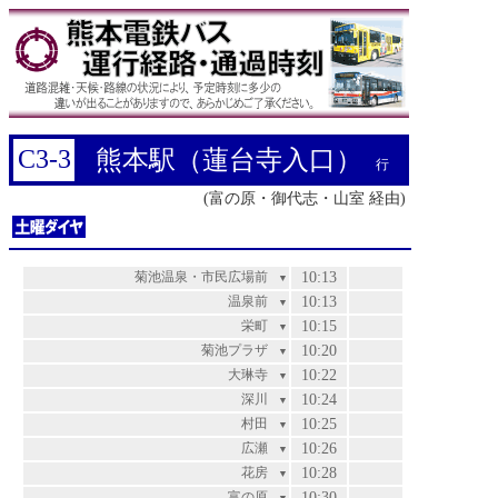
C3-3
熊本駅（蓮台寺入口）
行
(富の原・御代志・山室 経由)
菊池温泉・市民広場前
10:13
▼
温泉前
10:13
▼
栄町
10:15
▼
菊池プラザ
10:20
▼
大琳寺
10:22
▼
深川
10:24
▼
村田
10:25
▼
広瀬
10:26
▼
花房
10:28
▼
富の原
10:30