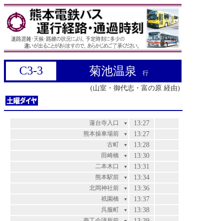
C3-3
菊池温泉
行
(山室・御代志・富の原 経由)
蓮台寺入口
13:27
▼
熊本操車場前
13:27
▼
古町
13:28
▼
田崎橋
13:30
▼
二本木口
13:31
▼
熊本駅前
13:34
▼
北岡神社前
13:36
▼
祇園橋
13:37
▼
呉服町
13:38
▼
商工会議所前
13:39