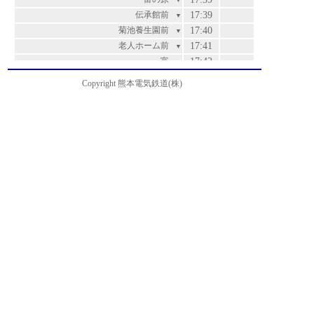
▼
伝承館前
17:39
▼
菊池養生園前
17:40
▼
老人ホーム前
17:41
▼
富
17:42
▼
泗水・孔子公園前
17:42
▼
Copyright 熊本電気鉄道(株)
高江
17:44
▼
江良
17:47
▼
辻久保
17:51
▼
百花園ゴルフ場前
17:52
▼
菊池支援学校前
17:53
▼
大池・農業公園入口
17:54
運賃
▼
御代志
17:59
200
▼
再春医療センター前
18:02
200
▼
熊本高専前
18:04
240
▼
黒石・ポリテクセンター熊本前
18:07
240
▼
黒石下
18:09
310
▼
南小学校前
18:11
310
▼
上須屋
18:13
310
▼
菊南温泉前
18:13
310
▼
須屋西
18:14
340
▼