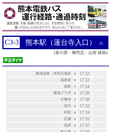
C3-3
熊本駅（蓮台寺入口）
行
(富の原・御代志・山室 経由)
菊池温泉・市民広場前
17:22
▼
温泉前
17:22
▼
栄町
17:24
▼
菊池プラザ
17:28
▼
大琳寺
17:30
▼
深川
17:32
▼
村田
17:34
▼
広瀬
17:35
▼
花房
17:37
▼
富の原
17:39