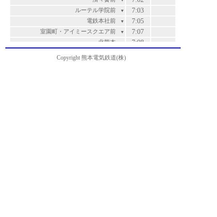
▼
ルーテル学院前
7:03
▼
電鉄本社前
7:05
▼
室園町・アイミースクエア前
7:07
▼
北熊本
7:08
▼
松崎
7:10
▼
Copyright 熊本電気鉄道(株)
高平橋
7:11
▼
高平
7:12
▼
山室
7:13
▼
ＫＭバイオ前
7:15
▼
飛田一丁目
7:16
運賃
▼
外沖
7:17
200
▼
南原
7:19
200
▼