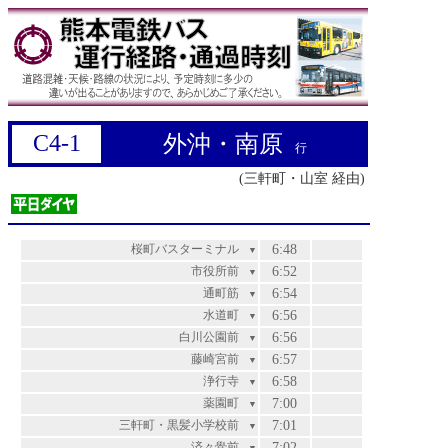
C4-1
外沖・南原
行
(三軒町・山室 経由)
桜町バスターミナル
6:48
▼
市役所前
6:52
▼
通町筋
6:54
▼
水道町
6:56
▼
白川公園前
6:56
▼
藤崎宮前
6:57
▼
浄行寺
6:58
▼
薬園町
7:00
▼
三軒町・黒髪小学校前
7:01
▼
済々黌前
7:02